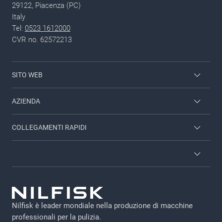
29122, Piacenza (PC)
Italy
Tel:
0523 1612000
CVR no. 62572213
SITO WEB
Employee login
AZIENDA
Contattaci
COLLEGAMENTI RAPIDI
Chi siamo
Lavora con noi
Cataloghi e Brochures
Termini e condizioni
Viper
GDPR-IT
Indicazioni Smaltimento Imballaggi
Nilfisk è leader mondiale nella produzione di macchine
Informativa legale
professionali per la pulizia.