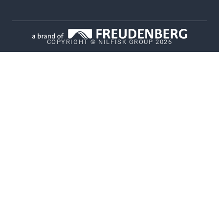
Informativa sulla privacy
Politica sui cookie
COPYRIGHT © NILFISK GROUP 2026
Garanzia Prodotti Consumer
Politica di segnalazione delle vulnerabilità
Sistema di segnalazione di illeciti