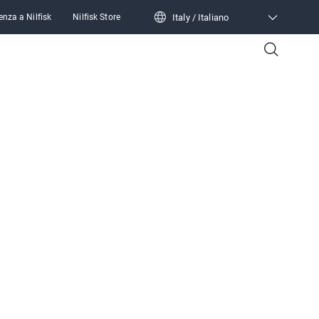
Italy / Italiano
enza a Nilfisk
Nilfisk Store
Italy / Italiano