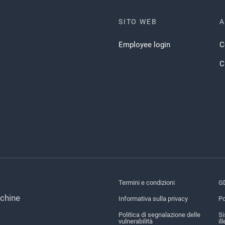
SITO WEB
A
Employee login
C
C
Termini e condizioni
G
cchine
Informativa sulla privacy
Po
Politica di segnalazione delle
Si
vulnerabilità
ill