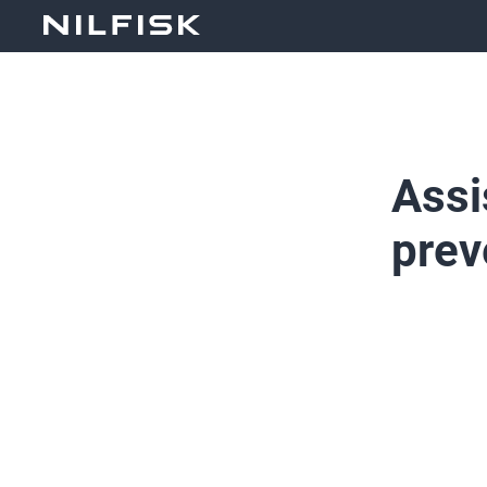
Assi
prev