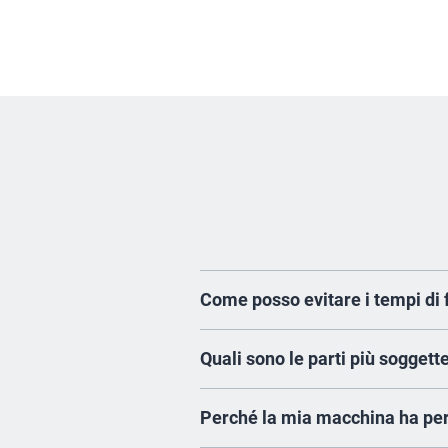
Come posso evitare i tempi di 
Puoi ridurre il rischio di guast
Quali sono le parti più soggett
regolare e programmata. Con un c
preventivo per contribuire a man
A seconda della tipologia di mac
Perché la mia macchina ha per
flessibili qui
tergipavimento. I tecnici Nilfisk