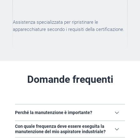
Assistenza specializzata per ripristinare le
apparecchiature secondo i requisiti della certificazione.
Domande frequenti
Perché la manutenzione è importante?
La manutenzione regolare di un aspiratore
Con quale frequenza deve essere eseguita la
industriale contribuisce a mantenerne le
manutenzione del mio aspiratore industriale?
prestazioni, garantire la conformità alle
normative applicabili e tutelare la
La frequenza dipende dall'utilizzo della