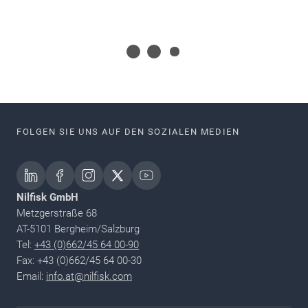
FOLGEN SIE UNS AUF DEN SOZIALEN MEDIEN
Nilfisk GmbH
Metzgerstraße 68
AT-5101 Bergheim/Salzburg
Tel:
+43 (0)662/45 64 00-90
Fax: +43 (0)662/45 64 00-30
Email:
info.at@nilfisk.com