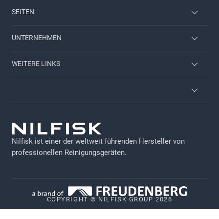
SEITEN
Mitarbeiter Login
UNTERNEHMEN
Nilfisk Consumer
Kontaktieren Sie uns
WEITERE LINKS
Viper
Über uns
Broschüren & Kataloge
Karriere-Seite
Allgemeine Geschäftsbedingungen (AGB)
Newsletter Anmeldung
GDPR
Nilfisk Hauptkatalog
Nilfisk ist einer der weltweit führenden Hersteller von
Impressum
professionellen Reinigungsgeräten.
Nilfisk Händler werden
Datennutzung bei Maschinen
Datenschutz
COPYRIGHT © NILFISK GROUP 2026
Cookie-Richtlinie