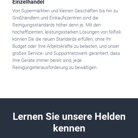
Einzelhandel
Von Supermärkten und kleinen Geschäften bis hin zu
Großhändlern und Einkaufszentren sind die
Reinigungsstandards höher denn je. Mit den
hocheffizienten, leistungsstarken Lösungen von Nilfisk
können Sie die neuen Standards erfüllen, ohne Ihr
Budget oder Ihre Arbeitskräfte zu belasten, und unser
großes Service- und Supportnetzwerk garantiert, dass
Ihre Geräte immer bereit sind, jede
Reinigungsherausforderung zu bewältigen.
Lernen Sie unsere Helden
kennen