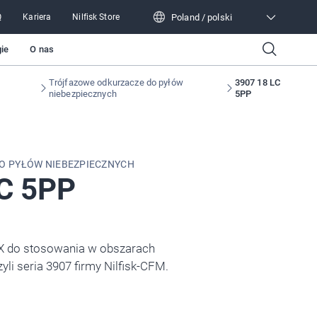
Poland / polski
Q
Kariera
Nilfisk Store
Poland / polski
ie
O nas
Trójfazowe odkurzacze do pyłów
3907 18 LC
niebezpiecznych
5PP
O PYŁÓW NIEBEZPIECZNYCH
C 5PP
EX do stosowania w obszarach
i seria 3907 firmy Nilfisk-CFM.