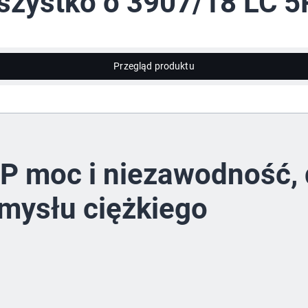
zystko o 3907/18 LC 
Przegląd produktu
P moc i niezawodność, 
mysłu ciężkiego