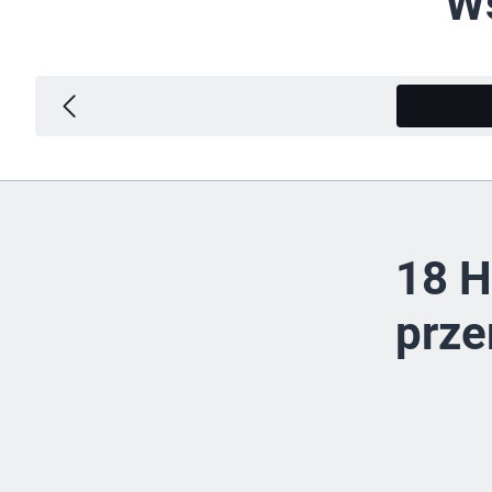
Ws
18 H
prze