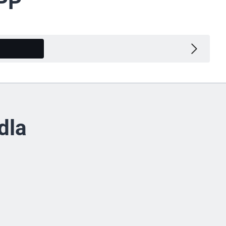
5PP
Inne wersje
dla