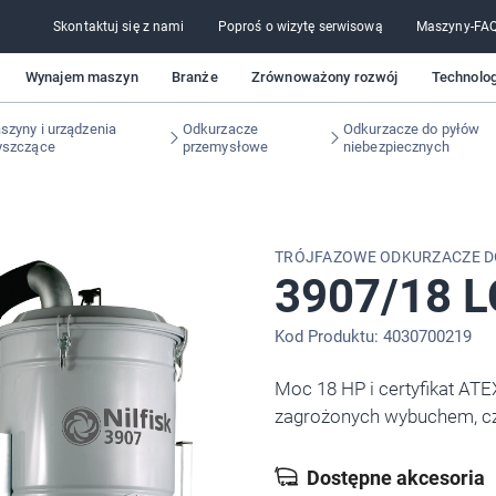
Skontaktuj się z nami
Poproś o wizytę serwisową
Maszyny-FA
Wynajem maszyn
Branże
Zrównoważony rozwój
Technolog
szyny i urządzenia
Odkurzacze
Odkurzacze do pyłów
yszczące
przemysłowe
niebezpiecznych
TRÓJFAZOWE ODKURZACZE D
3907/18 L
Kod Produktu: 4030700219
Moc 18 HP i certyfikat AT
zagrożonych wybuchem, czyl
Dostępne akcesoria