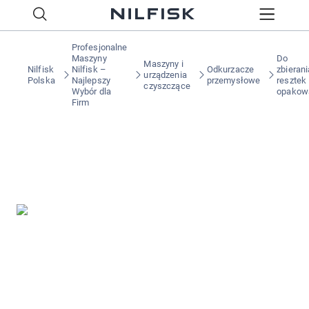
Profesjonalne
Maszyny
Do
Maszyny i
Nilfisk
Nilfisk –
Odkurzacze
zbierani
urządzenia
Polska
Najlepszy
przemysłowe
resztek
czyszczące
Wybór dla
opakow
Firm