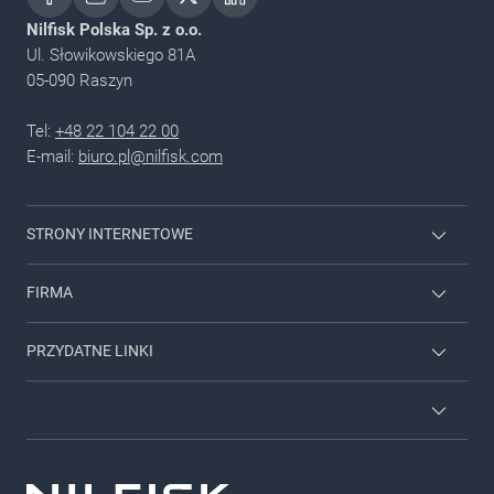
Nilfisk Polska Sp. z o.o.
Ul. Słowikowskiego 81A
05-090 Raszyn
Tel:
+48 22 104 22 00
E-mail:
biuro.pl@nilfisk.com
STRONY INTERNETOWE
Urządzenia domowe Nilfisk
FIRMA
Maszyny czyszczące VIPER
Skontaktuj się z nami
PRZYDATNE LINKI
O nas
Nilfisk na YouTube
Zamów usługę serwisową
Regulamin
Login dla pracowników
RODO