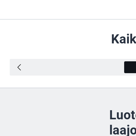
Kaik
Luot
laaj