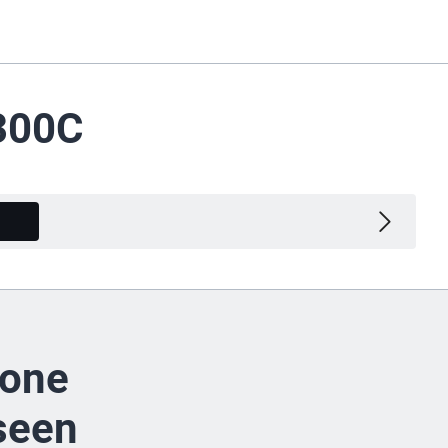
1300C
Muunnelmat
kone
seen