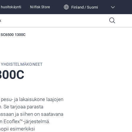
Finland / Suomi
 huoltokäynti
Nilfisk Store
Finland / Suomi
k
SC6500 1300C
T YHDISTELMÄKONEET
300C
 pesu- ja lakaisukone laajojen
. Se tarjoaa parasta
ssaan ja siihen on saatavana
n Ecoflex™-järjestelmä.
opii esimerkiksi