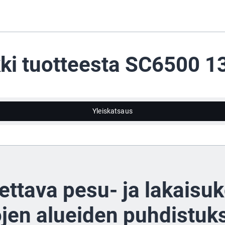
ki tuotteesta SC6500 
Yleiskatsaus
ettava pesu- ja lakaisu
ojen alueiden puhdistuk