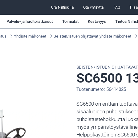
Ura Nilfiskillä
Ota yhteyttä
FAQ
Tilaa
Palvelu- ja huoltoratkaisut
Toimialat
Kestävyys
Tietoa Nilfis
stus
Yhdistelmäkoneet
Seisten/istuen ohjattavat yhdistelmäkoneet
SEISTEN/ISTUEN OHJATTAVA
SC6500 1
Tuotenumero: 56414025
SC6500 on erittäin tuottava
sisäalueiden puhdistukseen
puhdistustehokkuutta luoka
myös ympäristöystävälline
Helppokäyttöinen SC6500 s