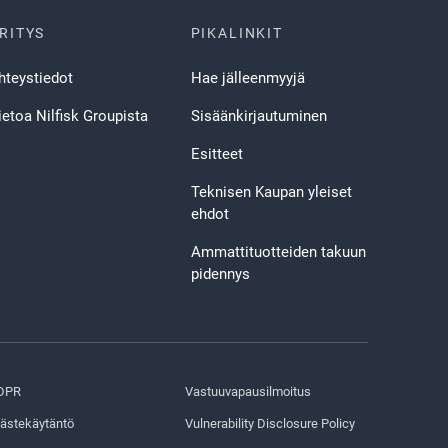
RITYS
PIKALINKIT
hteystiedot
Hae jälleenmyyjä
ietoa Nilfisk Groupista
Sisäänkirjautuminen
Esitteet
Teknisen Kaupan yleiset
ehdot
Ammattituotteiden takuun
pidennys
DPR
Vastuuvapausilmoitus
ästekäytäntö
Vulnerability Disclosure Policy