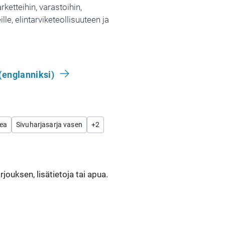
ketteihin, varastoihin,
ille, elintarviketeollisuuteen ja
(englanniksi)
kea
Sivuharjasarja vasen
+
2
jouksen, lisätietoja tai apua.