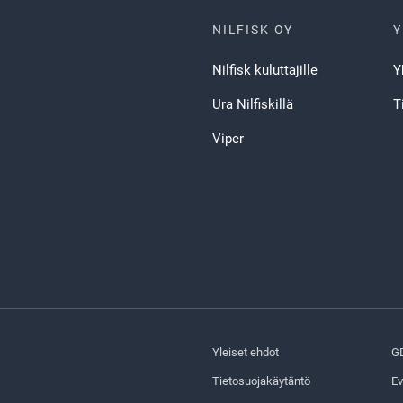
NILFISK OY
Y
Nilfisk kuluttajille
Y
Ura Nilfiskillä
T
Viper
Yleiset ehdot
G
Tietosuojakäytäntö
Ev