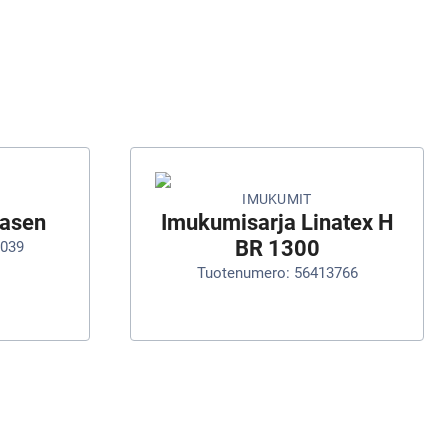
IMUKUMIT
vasen
Imukumisarja Linatex H
BR 1300
3039
Tuotenumero: 56413766