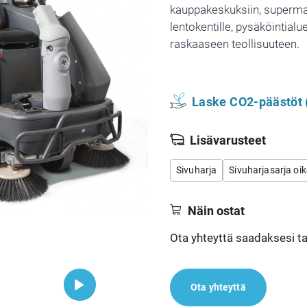
kauppakeskuksiin, supermar
lentokentille, pysäköintialue
raskaaseen teollisuuteen.
Laske CO2-päästöt 
Lisävarusteet
Sivuharja
Sivuharjasarja oi
Näin ostat
Ota yhteyttä saadaksesi tar
Ota yhteyttä