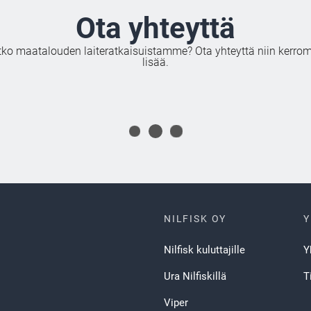
Ota yhteyttä
tko maatalouden laiteratkaisuistamme? Ota yhteyttä niin kerro
lisää.
NILFISK OY
Y
Nilfisk kuluttajille
Y
Ura Nilfiskillä
T
Viper