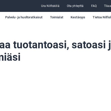
Ura Nilfiskillä
Ota yhteyttä
FAQ
Tilaa
Palvelu- ja huoltoratkaisut
Toimialat
Kestävyys
Tietoa Nilfis
aa tuotantoasi, satoasi 
miäsi