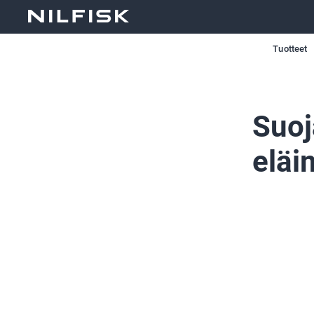
Tuotteet
Suoj
eläi