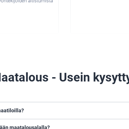
öntekijöiden altistumista
aatalous - Usein kysytt
aatiloilla?
erveenä, ehkäisee tauteja, suojaa sadon laatua ja ehkäis
tään maatalousalalla?