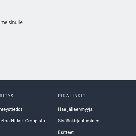
mme sinulle
RITYS
PIKALINKIT
hteystiedot
Hae jälleenmyyjä
ietoa Nilfisk Groupista
Sisäänkirjautuminen
Esitteet