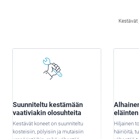
Kestävät 
Suunniteltu kestämään
Alhaine
vaativiakin olosuhteita
eläinten
Kestävät koneet on suunniteltu
Hiljainen t
kosteisiin, pölyisiin ja mutaisiin
häiriöitä, t