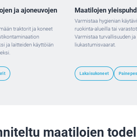
tojen ja ajoneuvojen
Maatilojen yleispuhd
Varmistaa hygienian käytävil
mään traktorit ja koneet
ruokinta-alueilla tai varastot
istikontaminaation
Varmistaa turvallisuuden ja
si ja laitteiden käyttöiän
liukastumisvaarat.
eksi.
rit
Lakaisukoneet
Painepes
niteltu maatilojen todell