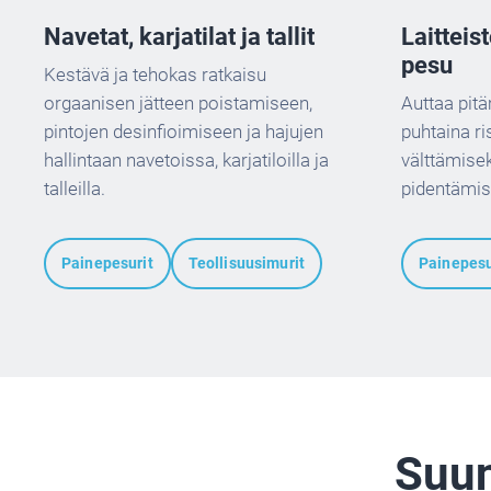
Navetat, karjatilat ja tallit
Laitteis
pesu
Kestävä ja tehokas ratkaisu
orgaanisen jätteen poistamiseen,
Auttaa pitä
pintojen desinfioimiseen ja hajujen
puhtaina r
hallintaan navetoissa, karjatiloilla ja
välttämisek
talleilla.
pidentämis
Painepesurit
Teollisuusimurit
Painepesu
Suun