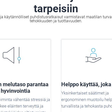
tarpeisiin
ja käytännölliset puhdistusratkaisut varmistavat maatilan turva
tehokkuuden ja tuottavuuden.
n melutaso parantaa
Helppo käyttää, joka
 hyvinvointia
Yksinkertaiset säätimet ja
oiminta vähentää stressiä ja
ergonominen muotoilu help
ukee eläinten terveyttä ja
turvallista ja tehokasta puh