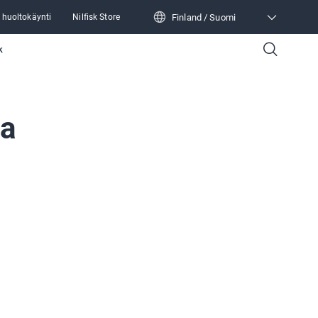
Finland / Suomi
 huoltokäynti
Nilfisk Store
Finland / Suomi
k
ja