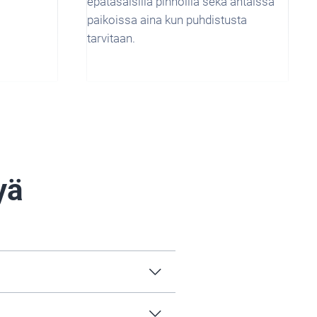
epätasaisilla pinnoilla sekä ahtaissa
paikoissa aina kun puhdistusta
tarvitaan.
yä
ee kontaminaatiot