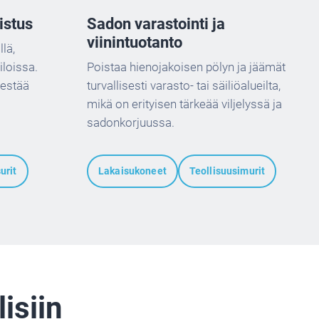
Sadon varastointi ja
istus
viinintuotanto
lä,
Poistaa hienojakoisen pölyn ja jäämät
iloissa.
turvallisesti varasto- tai säiliöalueilta,
 estää
mikä on erityisen tärkeää viljelyssä ja
sadonkorjuussa.
urit
Lakaisukoneet
Teollisuusimurit
isiin