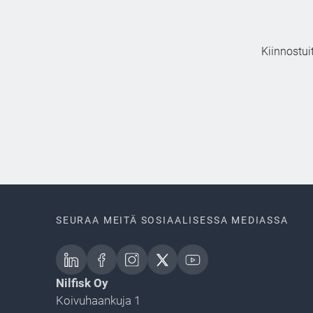
Kiinnostui
SEURAA MEITÄ SOSIAALISESSA MEDIASSA
Nilfisk Oy
Koivuhaankuja 1