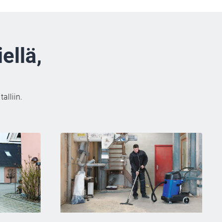
ellä,
alliin.