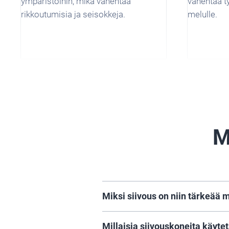
ympäristöihin, mikä vähentää
vähentää ty
rikkoutumisia ja seisokkeja.
melulle.
M
Miksi siivous on niin tärkeää m
Puhdas ympäristö pitää karjan t
Millaisia siivouskoneita käyte