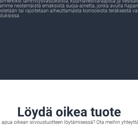
simerkiksi lämmitysvastuksista, kuumavesivaraajista ja vesisäil
joamme nestemäistä emäksistä suoja-ainetta, jonka avulla hapa
estetään tai rajoitetaan aiheuttamasta korroosiota teräksestä v
tuksissa.
Löydä oikea tuote
o apua oikean siivoustuotteen löytämisessä? Ota meihin yhteyttä