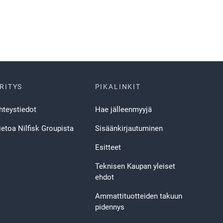
RITYS
PIKALINKIT
hteystiedot
Hae jälleenmyyjä
ietoa Nilfisk Groupista
Sisäänkirjautuminen
Esitteet
Teknisen Kaupan yleiset
ehdot
Ammattituotteiden takuun
pidennys