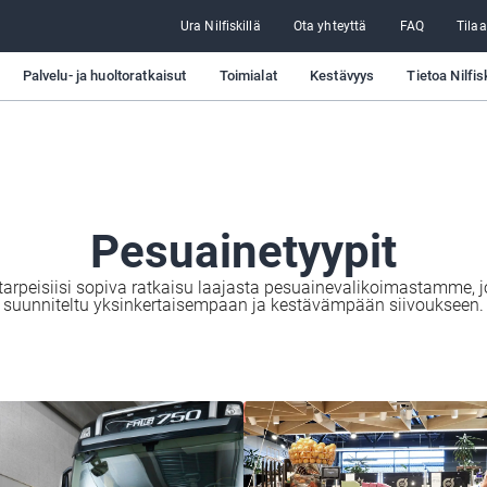
Ura Nilfiskillä
Ota yhteyttä
FAQ
Tilaa
Palvelu- ja huoltoratkaisut
Toimialat
Kestävyys
Tietoa Nilfis
Pesuainetyypit
tarpeisiisi sopiva ratkaisu laajasta pesuainevalikoimastamme, j
suunniteltu yksinkertaisempaan ja kestävämpään siivoukseen.