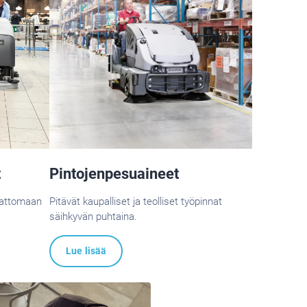
t
Pintojenpesuaineet
ivattomaan
Pitävät kaupalliset ja teolliset työpinnat
säihkyvän puhtaina.
Lue lisää