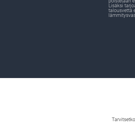
poistetaan e
Lisäksi tar
talousvettä 
lämmitysvas
Tarvitsetk