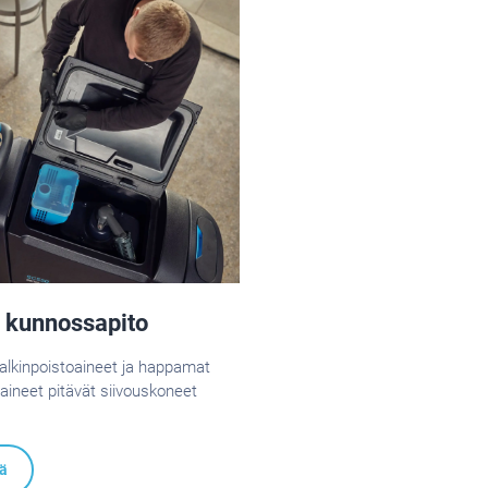
a kunnossapito
alkinpoistoaineet ja happamat
oaineet pitävät siivouskoneet
ää