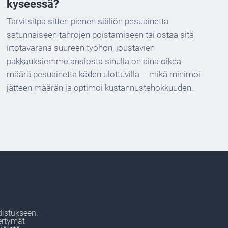
kyseessä?
Tarvitsitpa sitten pienen säiliön pesuainetta
satunnaiseen tahrojen poistamiseen tai ostaa sitä
irtotavarana suureen työhön, joustavien
pakkauksiemme ansiosta sinulla on aina oikea
määrä pesuainetta käden ulottuvilla – mikä minimoi
jätteen määrän ja optimoi kustannustehokkuuden.
istukseen.
ertymät