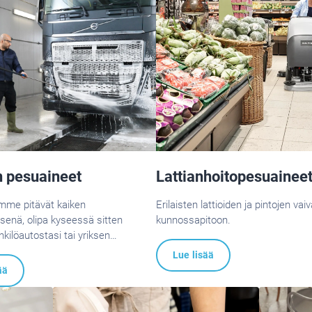
n pesuaineet
Lattianhoitopesuainee
mme pitävät kaiken
Erilaisten lattioiden ja pintojen va
senä, olipa kyseessä sitten
kunnossapitoon.
kilöautostasi tai yriksen
Lue lisää
ää