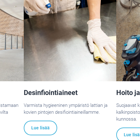
Desinfiointiaineet
Hoito j
oistamaan
Varmista hygieeninen ympäristö lattian ja
Suojaavat k
vilta
kovien pintojen desifiointiaineillamme.
kalkinpoist
kunnossa.
Lue lisää
Lue lis