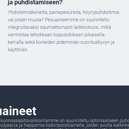
ja puhdistamiseen?
Yhdistelmäkoneita, painepesureita, höyrypuhdistimia
vai jotain muuta? Pesuaineemme on suunniteltu
integroitavaksi saumattomasti laitteistoosi, mikä
varmistaa tehokkaan lopputuloksen jokaisella
kerralla sekä koneiden pidemmän suorituskyvyn ja
käyttöiän.
aineet
a kunnossapitovalikoimamme on suunniteltu optimaaliseen puhd
suojaavia ja happamia kalkinpoistoaineita, joiden avulla kalkkik