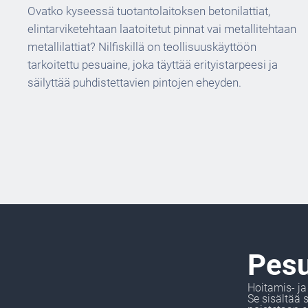
Ovatko kyseessä tuotantolaitoksen betonilattiat,
elintarviketehtaan laatoitetut pinnat vai metallitehtaan
metallilattiat? Nilfiskillä on teollisuuskäyttöön
tarkoitettu pesuaine, joka täyttää erityistarpeesi ja
säilyttää puhdistettavien pintojen eheyden.
Pesu
Hoitamis- j
Se sisältää 