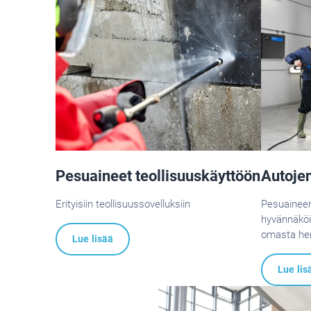
Pesuaineet teollisuuskäyttöön
Autoje
Erityisiin teollisuussovelluksiin
Pesuainee
hyvännäköi
omasta hen
Lue lisää
kalustosta.
Lue lis