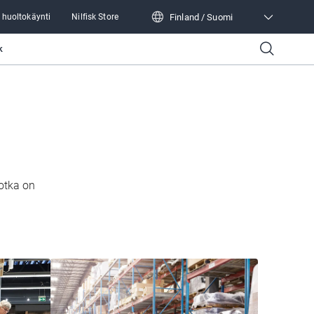
Finland / Suomi
 huoltokäynti
Nilfisk Store
Finland / Suomi
k
otka on