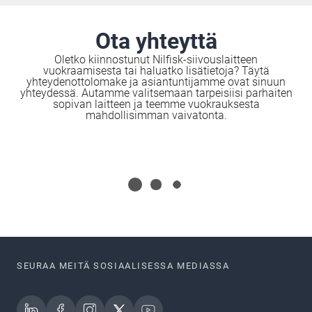
tuki sisältyvät laitevuokraukseen, jotta
toimintasi pysyisi käynnissä ja
käyttökatkokset olisivat minimaaliset.
Ota yhteyttä
Huoltosopimuksestasi riippuen
vasteaikamme on parhaimmillaan jopa 24
Oletko kiinnostunut Nilfisk-siivouslaitteen
tuntia.
vuokraamisesta tai haluatko lisätietoja? Täytä
yhteydenottolomake ja asiantuntijamme ovat sinuun
yhteydessä. Autamme valitsemaan tarpeisiisi parhaiten
sopivan laitteen ja teemme vuokrauksesta
mahdollisimman vaivatonta.
SEURAA MEITÄ SOSIAALISESSA MEDIASSA