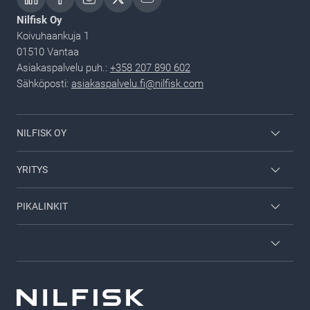
Nilfisk Oy
Koivuhaankuja 1
01510 Vantaa
Asiakaspalvelu puh.:
+358 207 890 602
Sähköposti:
asiakaspalvelu.fi@nilfisk.com
NILFISK OY
Nilfisk kuluttajille
YRITYS
Ura Nilfiskillä
Yhteystiedot
PIKALINKIT
Viper
Tietoa Nilfisk Groupista
Hae jälleenmyyjä
Sisäänkirjautuminen
Yleiset ehdot
Esitteet
GDPR