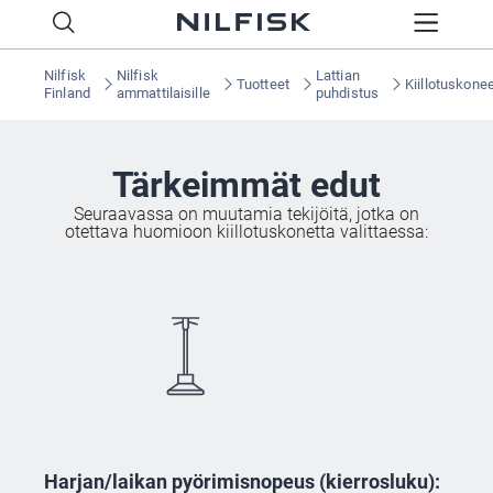
Nilfisk
Nilfisk
Lattian
Tuotteet
Kiillotuskone
Finland
ammattilaisille
puhdistus
Tärkeimmät edut
Seuraavassa on muutamia tekijöitä, jotka on
otettava huomioon kiillotuskonetta valittaessa:
Harjan/laikan pyörimisnopeus (kierrosluku):