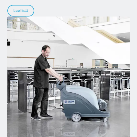
virheettömien lattioiden saavuttamiseen.
Lue lisää