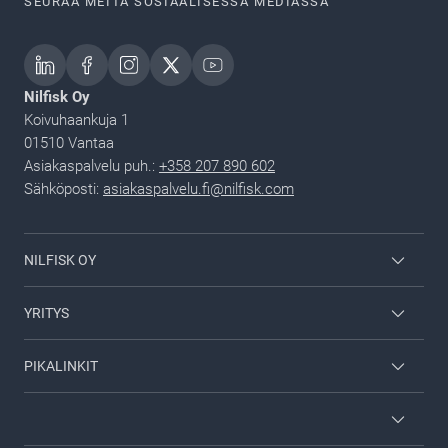
SEURAA MEITÄ SOSIAALISESSA MEDIASSA
Nilfisk Oy
Koivuhaankuja 1
01510 Vantaa
Asiakaspalvelu puh.:
+358 207 890 602
Sähköposti:
asiakaspalvelu.fi@nilfisk.com
NILFISK OY
Nilfisk kuluttajille
YRITYS
Ura Nilfiskillä
Yhteystiedot
PIKALINKIT
Viper
Tietoa Nilfisk Groupista
Hae jälleenmyyjä
Sisäänkirjautuminen