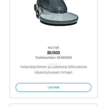
NILFISK
BU500
Tuotenumero: 56380063
Helppokäyttöinen ja luotettava kiillotuskone
kilpailukykyiseen hintaan
Lue lisää