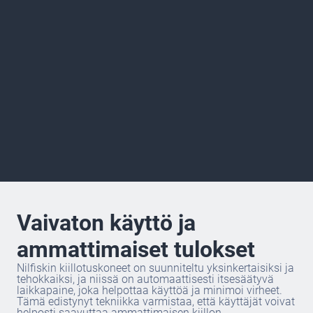
Vaivaton käyttö ja
ammattimaiset tulokset
Nilfiskin kiillotuskoneet on suunniteltu yksinkertaisiksi ja
tehokkaiksi, ja niissä on automaattisesti itsesäätyvä
laikkapaine, joka helpottaa käyttöä ja minimoi virheet.
Tämä edistynyt tekniikka varmistaa, että käyttäjät voivat
helposti saavuttaa ammattimaisen kiillon.