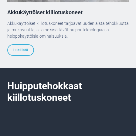
Akkukäyttöiset kiillotuskoneet
Akkukäyttöiset kiillotuskoneet tarjoavat uudenlaista tehokkuutta
ja mukavuutta, sillä ne sisältävät huipputeknologiaa ja
helppokäyttöisiä ominaisuuksia.
Lue lisää
Huipputehokkaat
kiillotuskoneet