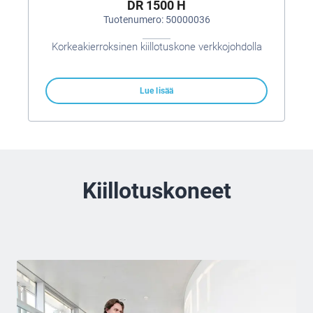
DR 1500 H
Tuotenumero: 50000036
Korkeakierroksinen kiillotuskone verkkojohdolla
Lue lisää
Kiillotuskoneet