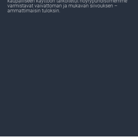
kaupalliseen käyttöön tarkoitetut höyrypuhdistimemme
varmistavat vaivattoman ja mukavan siivouksen –
ammattimaisin tuloksin.