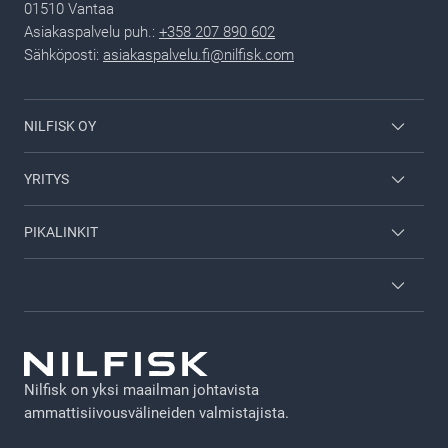
01510 Vantaa
Asiakaspalvelu puh.:
+358 207 890 602
Sähköposti:
asiakaspalvelu.fi@nilfisk.com
NILFISK OY
Nilfisk kuluttajille
YRITYS
Ura Nilfiskillä
Yhteystiedot
PIKALINKIT
Viper
Tietoa Nilfisk Groupista
Hae jälleenmyyjä
Sisäänkirjautuminen
Yleiset ehdot
Esitteet
GDPR
Teknisen Kaupan yleiset ehdot
Nilfisk on yksi maailman johtavista
Vastuuvapausilmoitus
ammattisiivousvälineiden valmistajista.
Ammattituotteiden takuun pidennys
Tietosuojakäytäntö