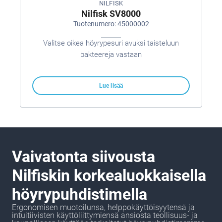
NILFISK
Nilfisk SV8000
Tuotenumero: 45000002
Valitse oikea höyrypesuri avuksi taisteluun
bakteereja vastaan
Lue lisää
Vaivatonta siivousta
Nilfiskin korkealuokkaisella
höyrypuhdistimella
Ergonomisen muotoilunsa, helppokäyttöisyytensä ja
intuitiivisten käyttöliittymiensä ansiosta teollisuus- ja