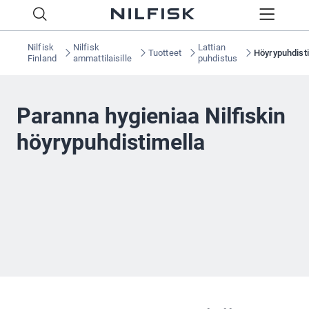
Nilfisk
Nilfisk
Lattian
Tuotteet
Höyrypuhdist
Finland
ammattilaisille
puhdistus
Paranna hygieniaa Nilfiskin
höyrypuhdistimella
Tarvitsitpa sitten kemikaalitonta desinfiointia tai
laboratoriosertifioitua desinfiointia pesuaineella,
höyrypuhdistimemme kattavat kaikki toimialat ja
mahdollistavat optimaalisten hygieniastandardien
ylläpitämisen.