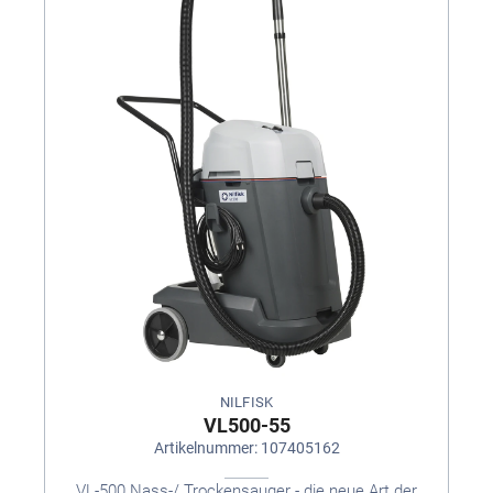
NILFISK
VL500-55
Artikelnummer: 107405162
VL-500 Nass-/ Trockensauger - die neue Art der