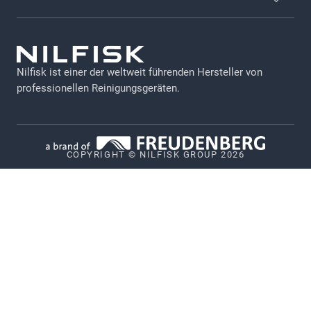
Karriere-Seite
Allgemeine Geschäftsbedingungen (AGB)
Newsletter Anmeldung
GDPR
Nilfisk Hauptkatalog
Nilfisk ist einer der weltweit führenden Hersteller von
Impressum
professionellen Reinigungsgeräten.
Nilfisk Händler werden
Datennutzung bei Maschinen
Datenschutz
COPYRIGHT © NILFISK GROUP 2026
Cookie-Richtlinie
Politik zur Offenlegung von Schwachstellen
Whistleblower System