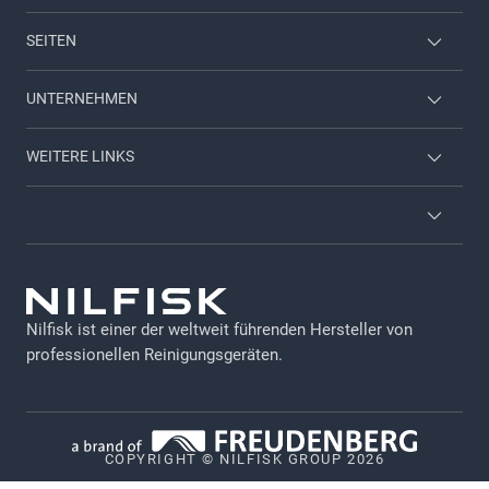
SEITEN
Mitarbeiter Login
UNTERNEHMEN
Nilfisk Consumer
Kontaktieren Sie uns
WEITERE LINKS
Viper
Über uns
Broschüren & Kataloge
Karriere-Seite
Allgemeine Geschäftsbedingungen (AGB)
Newsletter Anmeldung
GDPR
Nilfisk Hauptkatalog
Nilfisk ist einer der weltweit führenden Hersteller von
Impressum
professionellen Reinigungsgeräten.
Nilfisk Händler werden
Datennutzung bei Maschinen
Datenschutz
COPYRIGHT © NILFISK GROUP 2026
Cookie-Richtlinie