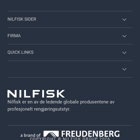
NILFISK SIDER
Nilfisk Consumer
FIRMA
Viper
Kontakt oss
QUICK LINKS
Om Nilfisk
Medarbeiderinnlogging
Karriere
Vilkår og betingelser
Brosjyrer og kataloger
GDPR
Nilfisk er en av de ledende globale produsentene av
Juridisk
profesjonelt rengjøringsutstyr.
Retningslinjer for personvern
Informasjonskapsler
COPYRIGHT © NILFISK GROUP 2026