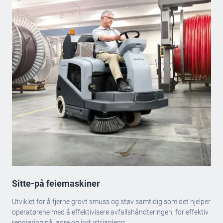
Sitte-på feiemaskiner
Utviklet for å fjerne grovt smuss og støv samtidig som det hjelper
operatørene med å effektivisere avfallshåndteringen, for effektiv
rengjøring på lagre og industrianlegg.