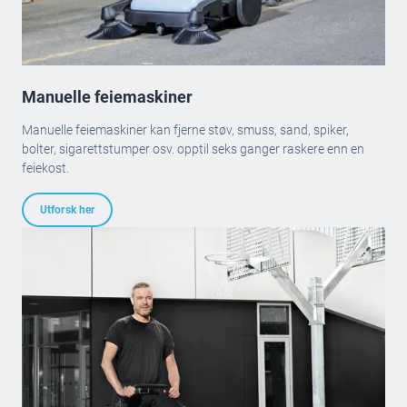
Manuelle feiemaskiner
Manuelle feiemaskiner kan fjerne støv, smuss, sand, spiker,
bolter, sigarettstumper osv. opptil seks ganger raskere enn en
feiekost.
Utforsk her