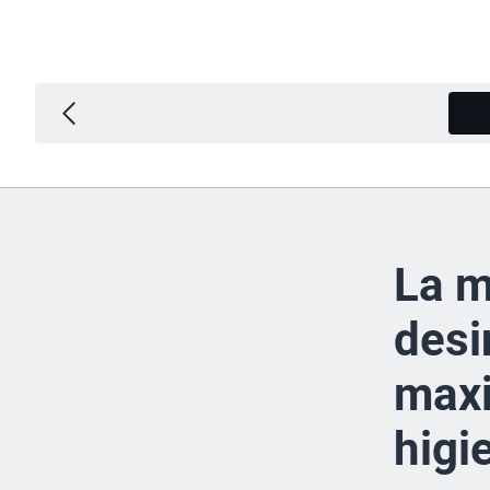
La m
desi
maxi
higi