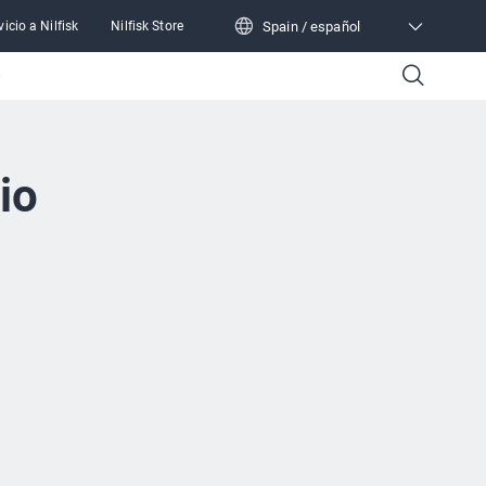
Spain / español
vicio a Nilfisk
Nilfisk Store
Spain / español
s
io