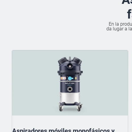
En la produ
da lugar a l
Aspiradores móviles monofásicos y