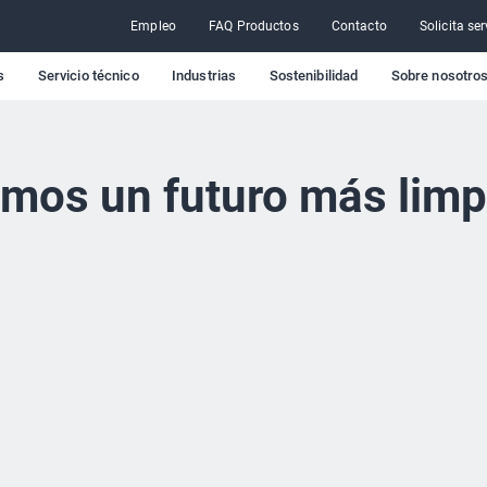
Empleo
FAQ Productos
Contacto
Solicita ser
s
Servicio técnico
Industrias
Sostenibilidad
Sobre nosotro
mos un futuro más limp