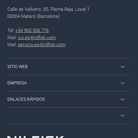
Calle de Vallveric, 85, Planta Baja, Local 1
08304 Mataró (Barcelona)
Tel:
+34 900 506 776
Mail:
ics.es@nilfisk.com
Mail:
servicio.es@nilfisk.com
SITIO WEB
Viper Profesional
EMPRESA
Nilfisk Doméstico
Contacto
ENLACES RÁPIDOS
Acceso empleados
Sobre nosotros
Catálogos y folletos
Accesorios
Términos y condiciones
Servicio técnico