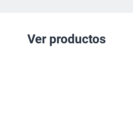
cesitas una desinfección sin productos químicos como una desi
ertificada por laboratorio, nuestros limpiadores de vapor cubren
ustriales, permitiéndote mantener unos niveles de higiene ópti
Ver productos