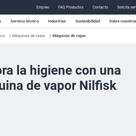
Empleo
FAQ Productos
Contacto
Solicita ser
s
Servicio técnico
Industrias
Sostenibilidad
Sobre nosotro
los
Máquinas de vapor
Máquinas de vapor
ra la higiene con una
ina de vapor Nilfisk