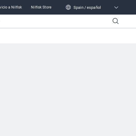
Spain / español
vicio a Nilfisk
Nilfisk Store
Spain / español
s