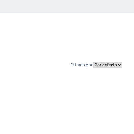
nfección con
 todos los
mos.
Filtrado por
: