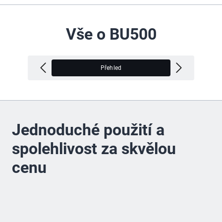
Vše o BU500
Přehled
V
Jednoduché použití a
spolehlivost za skvělou
cenu