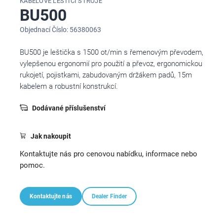
KABELOVÉ LEŠTICÍ STROJE
BU500
Objednací Číslo: 56380063
BU500 je leštička s 1500 ot/min s řemenovým převodem,
vylepšenou ergonomií pro použití a převoz, ergonomickou
rukojetí, pojistkami, zabudovaným držákem padů, 15m
kabelem a robustní konstrukcí.
Dodávané příslušenství
Jak nakoupit
Kontaktujte nás pro cenovou nabídku, informace nebo
pomoc.
Kontaktujte nás
Dealer Finder