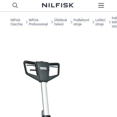
Kab
Nilfisk
Nilfisk
Úklidová
Podlahové
Lešticí
lešt
Czechia
Professional
řešení
stroje
stroje
str