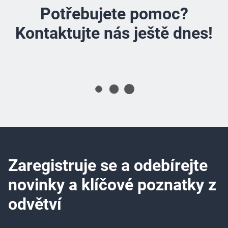
volba pro hygienické čištění bez škodlivých
a činí parní čištění ekologickou a
Potřebujete pomoc?
chemikálií.
alergickou volbou.
Kontaktujte nás ještě dnes!
Zaregistruje se a odebírejte
novinky a klíčové poznatky z
odvětví