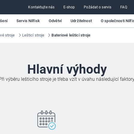
Kontaktujte nás
E-shop
Požádat o servis
FAQ
ešení
Servis Nilfisk
Odvětví
Udržitelnost
O společnosti Nilfi
vé stroje
Lešticí stroje
Bateriové lešticí stroje
Hlavní výhody
Při výběru lešticího stroje je třeba vzít v úvahu následující faktory