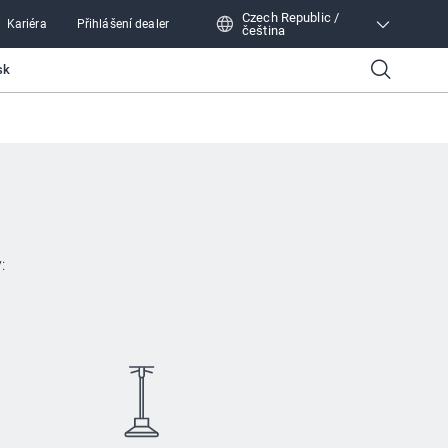
Czech Republic /
Kariéra
Přihlášení dealer
čeština
Czech Republic / čeština
sk
: