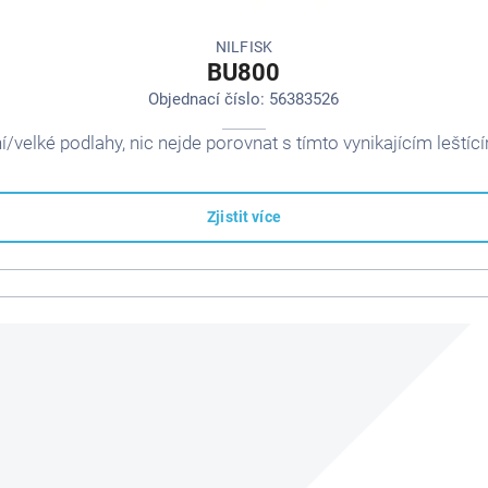
NILFISK
BU800
Objednací číslo: 56383526
í/velké podlahy, nic nejde porovnat s tímto vynikajícím leští
Zjistit více