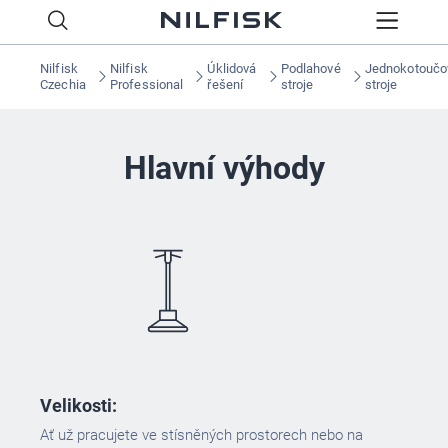
Nilfisk
Nilfisk
Úklidová
Podlahové
Jednokotoučo
Czechia
Professional
řešení
stroje
stroje
Hlavní výhody
Velikosti:
Ať už pracujete ve stísněných prostorech nebo na