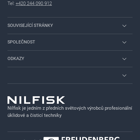
Tel:
+420 244 090 912
SOUVISEJÍCÍ STRÁNKY
Přihlášení pro dealery
SPOLEČNOST
Pro domácnost & zahradu
Kontaktujte nás
ODKAZY
Viper
O společnosti Nilfisk
Servisní řešení
Najít prodejce
O společnosti Nilfisk
GDPR
Nilfisk katalog
Právní upozornění
Výběr z produktového katalogu
Nilfisk je jedním z předních světových výrobců profesionální
Soukromí
úklidové a čisticí techniky
Brožury a katalogy
Zásady použití souborů cookie
Zásady zveřejňování citlivých údajů