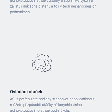
jednokotoučové stroje výkonný a spolehlivý výkon a
zajišťují důkladné čištění, a to i v těch nejnáročnějších
podmínkách.
Ovládání otáček
Ať už potřebujete podlahy strippovat nebo vydrhnout,
můžete přizpůsobit otáčky nízkorychlostního
jednokotoučového stroje podle úkolu.