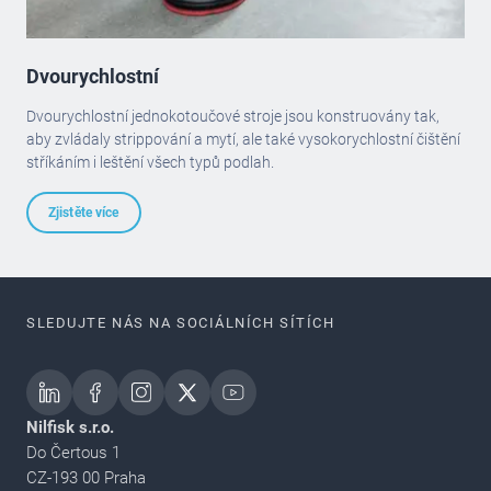
Dvourychlostní
Dvourychlostní jednokotoučové stroje jsou konstruovány tak,
aby zvládaly strippování a mytí, ale také vysokorychlostní čištění
stříkáním i leštění všech typů podlah.
Zjistěte více
SLEDUJTE NÁS NA SOCIÁLNÍCH SÍTÍCH
Nilfisk s.r.o.
Do Čertous 1
CZ-193 00 Praha