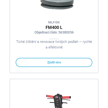
NILFISK
FM400 L
Objednací číslo: 56380056
Tiché čištění a renovace tvrdých podlah – rychle
a efektivně
Zjistit více