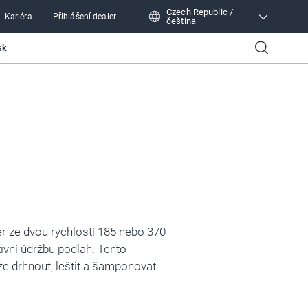
Czech Republic /
Kariéra
Přihlášení dealer
čeština
Czech Republic / čeština
sk
r ze dvou rychlostí 185 nebo 370
ivní údržbu podlah. Tento
e drhnout, leštit a šamponovat