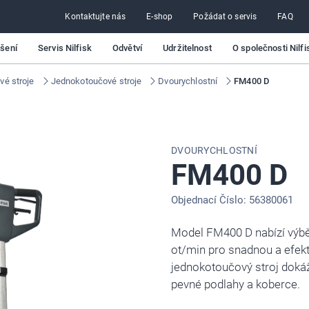
Kontaktujte nás
E-shop
Požádat o servis
FAQ
ešení
Servis Nilfisk
Odvětví
Udržitelnost
O společnosti Nilfi
vé stroje
Jednokotoučové stroje
Dvourychlostní
FM400 D
DVOURYCHLOSTNÍ
FM400 D
Objednací Číslo: 56380061
Model FM400 D nabízí výbě
ot/min pro snadnou a efekt
jednokotoučový stroj dokáž
pevné podlahy a koberce.