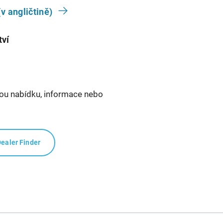
v angličtině)
tví
ou nabídku, informace nebo
ealer Finder