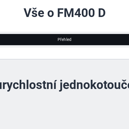
Vše o FM400 D
Přehled
rychlostní jednokotouč