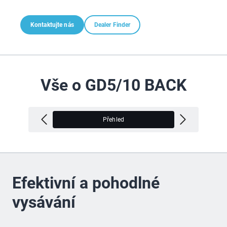
Kontaktujte nás
Dealer Finder
Vše o GD5/10 BACK
Přehled
V
Efektivní a pohodlné
vysávání