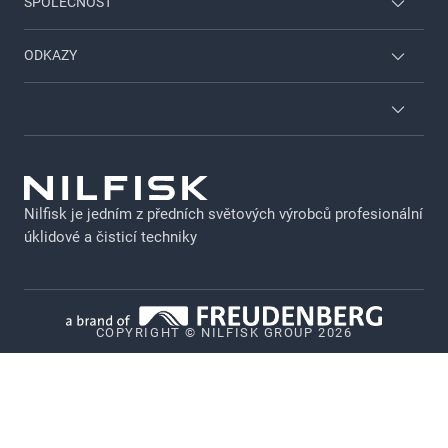
SPOLEČNOST
Pro domácnost & zahradu
Kontaktujte nás
ODKAZY
Viper
O společnosti Nilfisk
Servisní řešení
Najít prodejce
O společnosti Nilfisk
GDPR
Nilfisk katalog
Právní upozornění
Výběr z produktového katalogu
Nilfisk je jedním z předních světových výrobců profesionální
Soukromí
úklidové a čisticí techniky
Brožury a katalogy
Zásady použití souborů cookie
Zásady zveřejňování citlivých údajů
COPYRIGHT © NILFISK GROUP 2026
Whistleblower System