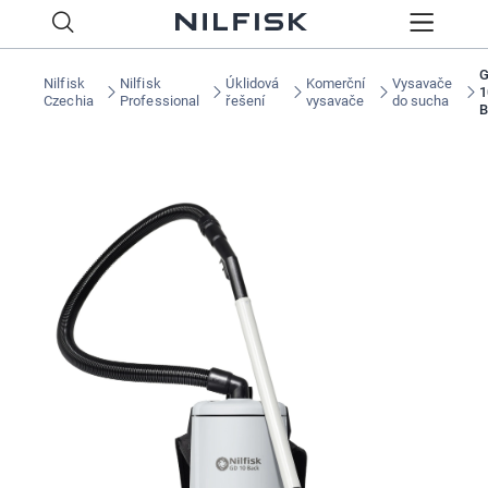
Nilfisk
Nilfisk
Úklidová
Komerční
Vysavače
1
Czechia
Professional
řešení
vysavače
do sucha