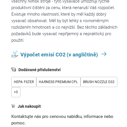
všechny Nilfisk stroje - tyto vysavače umožňují rychlé
produktivní čištění za cenu, která nenaruší Váš rozpočet.
Existuje mnoho vlastností, které by měl každý dobrý
vysavač obsahovat. Měl by být lehký s rovnoměrným
rozložením hmotnosti a co nejnižší. Bez těchto základních
požadavků bude vysavač nepříjemný a nepraktický pro
použití.
Výpočet emisí CO2 (v angličtině)
Dodávané příslušenství
HEPA FILTER
HARNESS PREMIUM CPL
BRUSH NOZZLE D32
+
5
Jak nakoupit
Kontaktujte nás pro cenovou nabídku, informace nebo
pomoc.