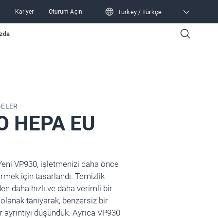
Turkey / Türkçe
S
Kariyer
Oturum Açın
Turkey / Türkçe
zda
GELER
O HEPA EU
Yeni VP930, işletmenizi daha önce
rmek için tasarlandı. Temizlik
en daha hızlı ve daha verimli bir
olanak tanıyarak, benzersiz bir
r ayrıntıyı düşündük. Ayrıca VP930