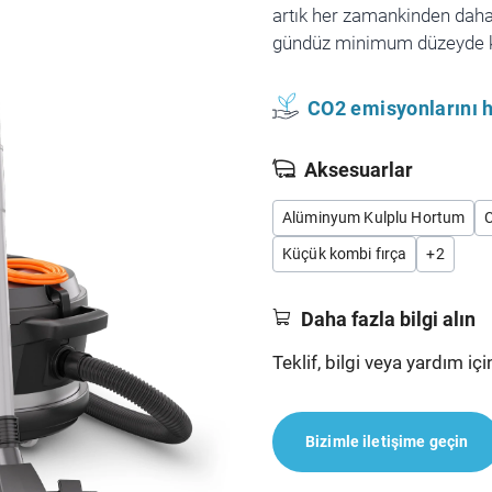
artık her zamankinden daha
gündüz minimum düzeyde ke
CO2 emisyonlarını h
Aksesuarlar
Alüminyum Kulplu Hortum
Küçük kombi fırça
+
2
Daha fazla bilgi alın
Teklif, bilgi veya yardım içi
Bizimle iletişime geçin