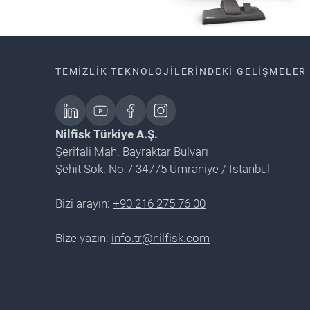
TEMIZLIK TEKNOLOJILERINDEKI GELIŞMELER 
Nilfisk Türkiye A.Ş.
Şerifali Mah. Bayraktar Bulvarı
Şehit Sok. No:7 34775 Ümraniye / İstanbul
Bizi arayın:
+90 216 275 76 00
Bize yazın:
info.tr@nilfisk.com