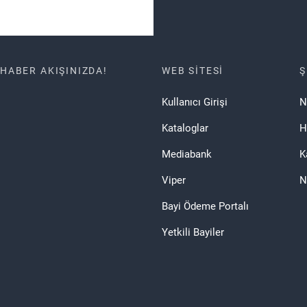
HABER AKIŞINIZDA!
WEB SITESI
Ş
Kullanıcı Girişi
N
Kataloglar
H
Mediabank
K
Viper
N
Bayi Ödeme Portalı
Yetkili Bayiler