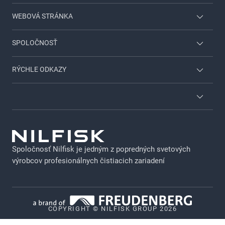
WEBOVÁ STRÁNKA
Prihlásenie pre zamestnancov
SPOLOČNOSŤ
Pre dom & záhradu
Kontaktujte nás
RÝCHLE ODKAZY
Viper
O spoločnosti Nilfisk
O nás
Vyhľadávač dílerov
Kariéra
GDPR
Nilfisk katalóg
Právne oznámenie
Brožúry
Spoločnosť Nilfisk je jedným z popredných svetových
Zásady ochrany osobných údajov
výrobcov profesionálnych čistiacich zariadení
GDPR - SK
Zásady používania súborov cookie
Zásady zverejňovania citlivých údajov
COPYRIGHT © NILFISK GROUP 2026
Whistleblower System