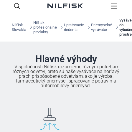
Vysáva
Nilfisk
Nilfisk
Upratovacie
Priemyselné
do
profesionálne
Slovakia
riešenia
vysávače
výbušn
produkty
prostre
Hlavné výhody
V spoločnosti Nilfisk rozumieme rôznym potrebám
rôznych odvetví, preto sú naše vysávače na horľavý
prach prispôsobené odvetviam, ako je výroba,
farmaceutický priemysel, spracovanie potravín a
automobilový priemysel.