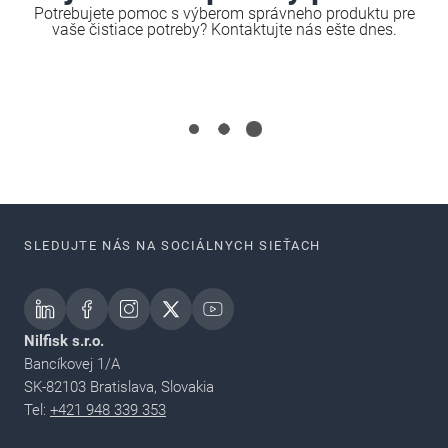
Potrebujete pomoc s výberom správneho produktu pre
vaše čistiace potreby? Kontaktujte nás ešte dnes.
SLEDUJTE NÁS NA SOCIÁLNYCH SIEŤACH
Nilfisk s.r.o.
Bancíkovej 1/A
SK-82103 Bratislava, Slovakia
Tel:
+421 948 339 353