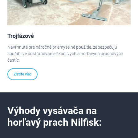
Trojfázové
Navrhnuté pre náročné priemyselné použitie, zabezpečujú
spoľahlivé odstraňovanie škodlivých a horľavých prachových
častíc.
Zistite viac
Výhody vysávača na
horľavý prach Nilfisk: