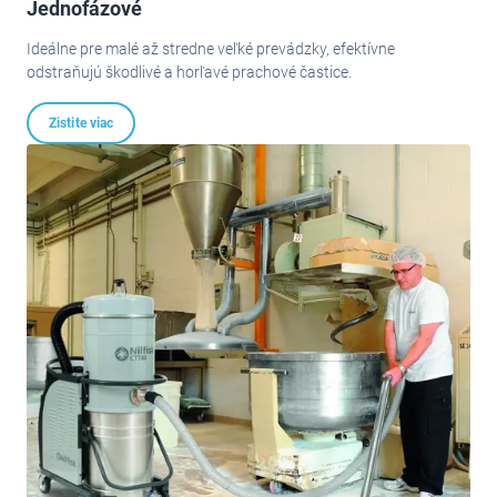
Jednofázové
Ideálne pre malé až stredne veľké prevádzky, efektívne
odstraňujú škodlivé a horľavé prachové častice.
Zistite viac