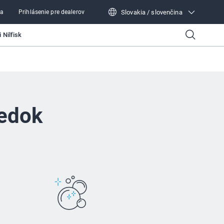
Slovakia / slovenčina
ra
Prihlásenie pre dealerov
Slovakia / slovenčina
 Nilfisk
iedok