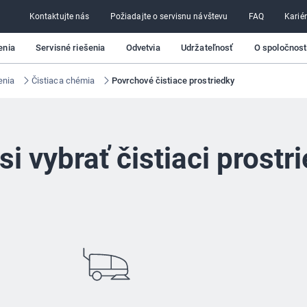
Kontaktujte nás
Požiadajte o servisnu návštevu
FAQ
Karié
enia
Servisné riešenia
Odvetvia
Udržateľnosť
O spoločnosti
enia
Čistiaca chémia
Povrchové čistiace prostriedky
si vybrať čistiaci prostr