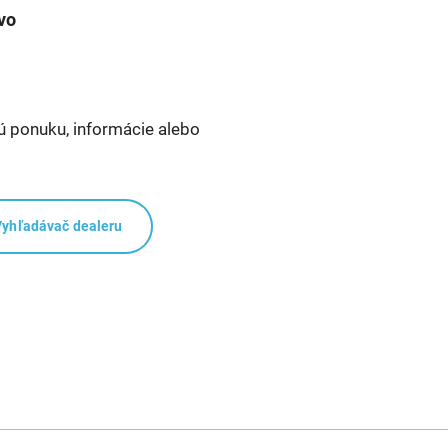
vo
ú ponuku, informácie alebo
Vyhľadávač dealeru