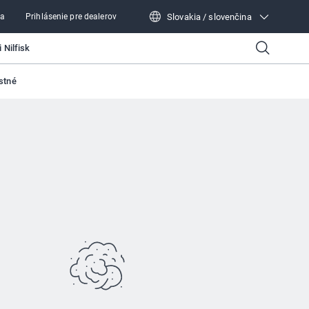
Slovakia / slovenčina
ra
Prihlásenie pre dealerov
Slovakia / slovenčina
 Nilfisk
stné