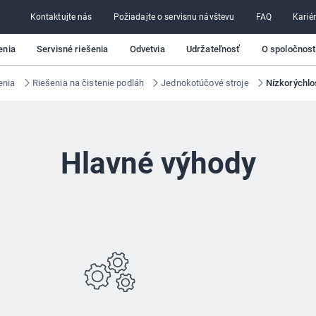
Kontaktujte nás
Požiadajte o servisnu návštevu
FAQ
Karié
enia
Servisné riešenia
Odvetvia
Udržateľnosť
O spoločnosti
enia
Riešenia na čistenie podláh
Jednokotúčové stroje
Nízkorýchlo
Hlavné výhody