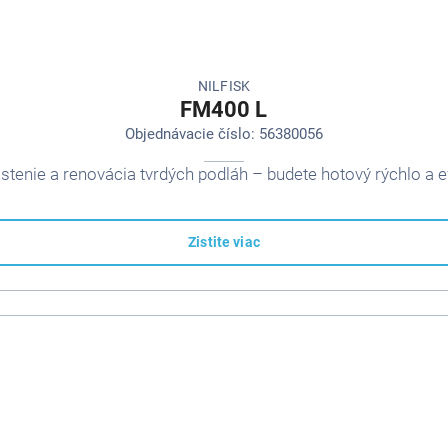
NILFISK
FM400 L
Objednávacie číslo: 56380056
istenie a renovácia tvrdých podláh – budete hotový rýchlo a e
Zistite viac