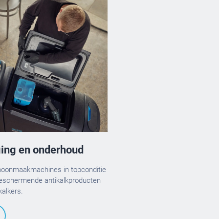
ing en onderhoud
hoonmaakmachines in topconditie
eschermende antikalkproducten
kalkers.