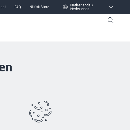
Netherlands /
tact
FAQ
Nilfisk Store
Nederlands
Netherlands /
Nederlands
zen