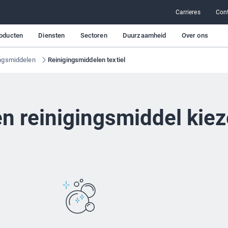
Carrieres
Con
oducten
Diensten
Sectoren
Duurzaamheid
Over ons
ingsmiddelen
Reinigingsmiddelen textiel
n reinigingsmiddel kie