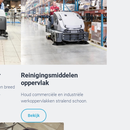
r
Reinigingsmiddelen
oppervlak
en breed
.
Houd commerciële en industriële
werkoppervlakken stralend schoon.
Bekijk