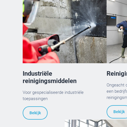
Industriële
Reinig
reinigingsmiddelen
Ongeacht o
een bedrij
Voor gespecialiseerde industriële
reinigingsm
toepassingen
goed blijft 
Bekijk
Bekijk