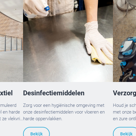
xtiel
Desinfectiemiddelen
Verzorg
ormuleerd
Zorg voor een hygiënische omgeving met
Houd je sc
l en harde
onze desinfectiemiddelen voor vloeren en
met onze b
ze vlekvrij
harde oppervlakken.
en zure ont
Bekijk
Bekijk