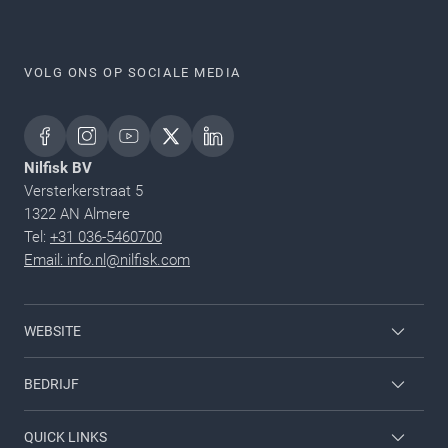
VOLG ONS OP SOCIALE MEDIA
Nilfisk BV
Versterkerstraat 5
1322 AN Almere
Tel:
+31 036-5460700
Email: info.nl@nilfisk.com
WEBSITE
Home & garden
BEDRIJF
Inloggen werknemer
Neem contact met ons op
QUICK LINKS
Carrieres