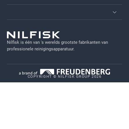
Over ons
Diensten
Brochures
Algemene voorwaarden
Viper
GDPR - NL
Nilfisk is één van 's werelds grootste fabrikanten van
Juridische verklaring
professionele reinigingsapparatuur.
Privacy
Cookiebeleid
COPYRIGHT © NILFISK GROUP 2026
Vulnerability Disclosure Policy
Whistleblower System