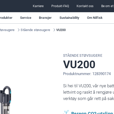
Karriere
Produkt-FAQ
Kontakt oss
Be om et
rodukter
Service
Bransjer
Sustainability
Om Nilfisk
tøvsugere
Stående støvsugere
VU200
STÅENDE STØVSUGERE
VU200
Produktnummer: 128390174
Si hei til VU200, vår nye b
lettvint og raskt å rengjøre 
verktøy som går rett på sak.
Beregn CO2-utslipp 