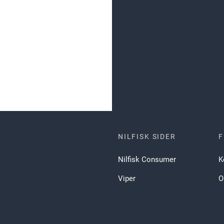
NILFISK SIDER
F
Nilfisk Consumer
K
Viper
O