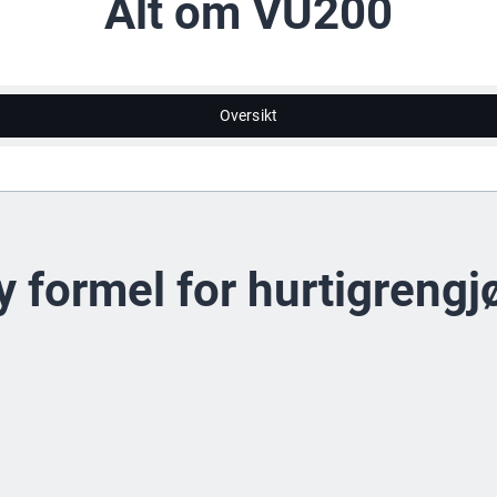
Alt om VU200
Oversikt
y formel for hurtigrengj