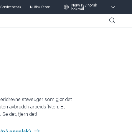
Norway / norsk
 Servicebesøk
Nilfisk Store
bokmål
Norway / norsk bokmål
atteridrevne støvsuger som gjør det
uten avbrudd i arbeidsflyten. Et
 Se det, fjern det!
(på engelsk)