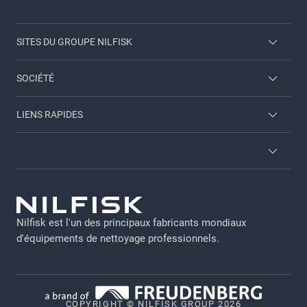
SITES DU GROUPE NILFISK
Nilfisk Consumer
SOCIÉTÉ
Viper
Nous contacter
LIENS RAPIDES
Employee login
A propos de nous
A propos de nous
Brochures
Conditions générales
Trouver un revendeur
GDPR - FR
Nilfisk est l'un des principaux fabricants mondiaux
Notice légale
d'équipements de nettoyage professionnels.
Politique de Confidentialite
Politique relative aux cookies
COPYRIGHT © NILFISK GROUP 2026