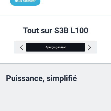
Nous contacter
Tout sur S3B L100
Aperçu général
V
Puissance, simplifié