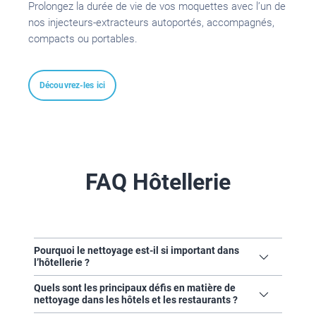
Prolongez la durée de vie de vos moquettes avec l’un de
nos injecteurs-extracteurs autoportés, accompagnés,
compacts ou portables.
Découvrez-les ici
FAQ Hôtellerie
Pourquoi le nettoyage est-il si important dans
l’hôtellerie ?
La propreté est l’un des facteurs
les plus
Quels sont les principaux défis en matière de
importants
pour la satisfaction des clients.
nettoyage dans les hôtels et les restaurants ?
Un espace impeccable est synonyme de
professionnalisme, de sécurité et de