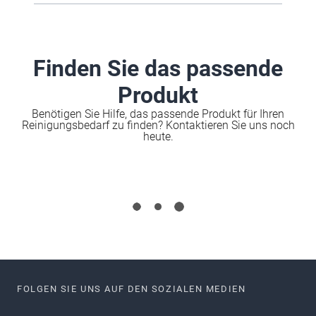
Flächen kann der Reinigungsroboter
Entscheidend sind Faktoren wie
schnell in den Regelbetrieb integriert
Flächengröße, Bodenart, Personenverkehr
werden.
und Reinigungszeiten. Eine individuelle
Beratung hilft dabei, das passende Modell
für Ihre Anforderungen auszuwählen.
Finden Sie das passende
Produkt
Benötigen Sie Hilfe, das passende Produkt für Ihren
Reinigungsbedarf zu finden? Kontaktieren Sie uns noch
heute.
FOLGEN SIE UNS AUF DEN SOZIALEN MEDIEN