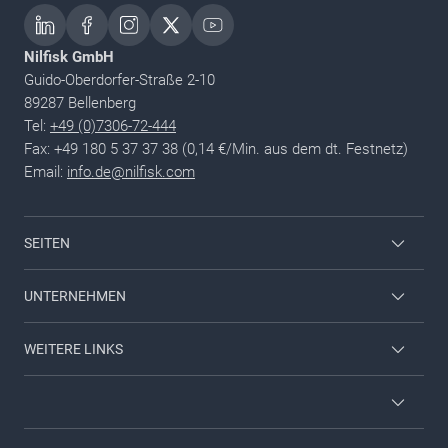
Nilfisk GmbH
Guido-Oberdorfer-Straße 2-10
89287 Bellenberg
Tel:
+49 (0)7306-72-444
Fax: +49 180 5 37 37 38 (0,14 €/Min. aus dem dt. Festnetz)
Email:
info.de@nilfisk.com
SEITEN
Mitarbeiter Login
UNTERNEHMEN
Nilfisk Consumer
Kontaktieren Sie uns
WEITERE LINKS
Viper
Über uns
Karriere
Neuheiten & Aktionen
Allgemeine Geschäftsbedingungen (AGB)