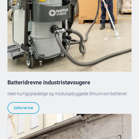
Batteridrevne industristøvsugere
Med hurtigopladelige og modulopbyggede lithium-ion-batterier.
Udforsk her