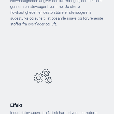
Flowhastigheden angiver den luftmængde, der cirkulerer
gennem en støvsuger hver time. Jo større
flowhastigheden er, desto større er støvsugerens
sugestyrke og evne til at opsamle snavs og forurenende
stoffer fra overflader og luft.
Effekt
Industristøvsugere fra Nilfisk har højtydende motorer,