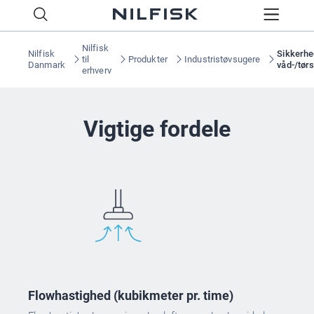
Nilfisk
Nilfisk
Sikkerhe
til
Produkter
Industristøvsugere
Danmark
våd-/tør
erhverv
Vigtige fordele
Flowhastighed (kubikmeter pr. time)