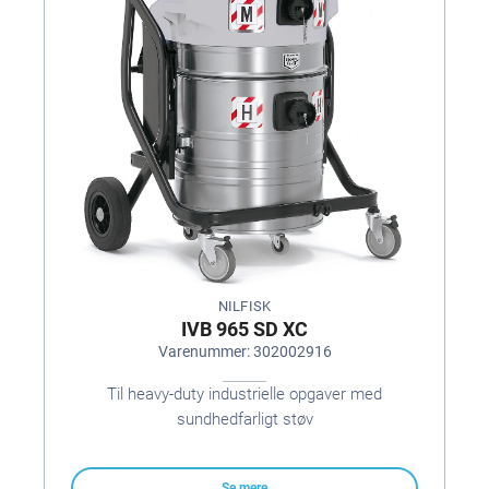
NILFISK
IVB 965 SD XC
Varenummer: 302002916
Til heavy-duty industrielle opgaver med
sundhedfarligt støv
Se mere