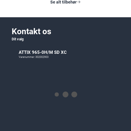
Se alt tilbehør
Kontakt os
Dit valg
ATTIX 965-0H/M SD XC
Varenummer: 302002903