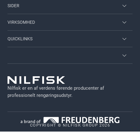
SIDER
Medarbejderlogin
VIRKSOMHED
Nilfisk til hjemmet
Kontakt
QUICKLINKS
Viper
Om Nilfisk
Om Nilfisk
Nilfisk Food
Kataloger
Vilkår og betingelser
Leveringsbetingelser
GDPR
Jobs
Nilfisk er en af verdens førende producenter af
Persondata politik
professionelt rengøringsudstyr.
Cookie Politik
Ophavsret
COPYRIGHT © NILFISK GROUP 2026
Politik for offentliggørelse af sårbarheder