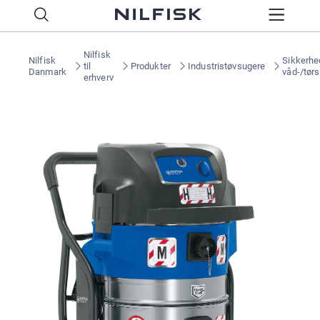
Nilfisk
Nilfisk
Sikkerhe
til
Produkter
Industristøvsugere
Danmark
våd-/tør
erhverv