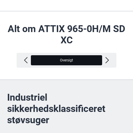
Alt om ATTIX 965-0H/M SD
XC
Oversigt
V
Industriel
sikkerhedsklassificeret
støvsuger