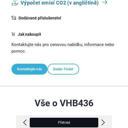
Výpočet emisí CO2 (v angličtině)
Dodávané příslušenství
Jak nakoupit
Kontaktujte nás pro cenovou nabídku, informace nebo
pomoc.
Kontaktujte nás
Dealer Finder
Vše o VHB436
Přehled
V