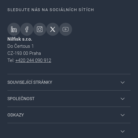
SLEDUJTE NÁS NA SOCIÁLNÍCH SÍTÍCH
Nilfisk s.r.o.
Do Čertous 1
CZ-193 00 Praha
Tel:
+420 244 090 912
SOUVISEJÍCÍ STRÁNKY
Přihlášení pro dealery
SPOLEČNOST
Pro domácnost & zahradu
Kontaktujte nás
ODKAZY
Viper
O společnosti Nilfisk
Servisní řešení
Najít prodejce