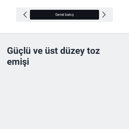
Genel bakış
M
Güçlü ve üst düzey toz
emişi