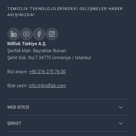
TEMIZLIK TEKNOLOJILERINDEKI GELIŞMELER HABER
AKIŞINIZDA!
Nilfisk Türkiye A.Ş.
Şerifali Mah. Bayraktar Bulvarı
Şehit Sok. No:7 34775 Ümraniye / İstanbul
Bizi arayın:
+90 216 275 76 00
Bize yazın:
info.tr@nilfisk.com
WEB SITESI
Kullanıcı Girişi
ŞIRKET
Kataloglar
Nilfisk İletişim