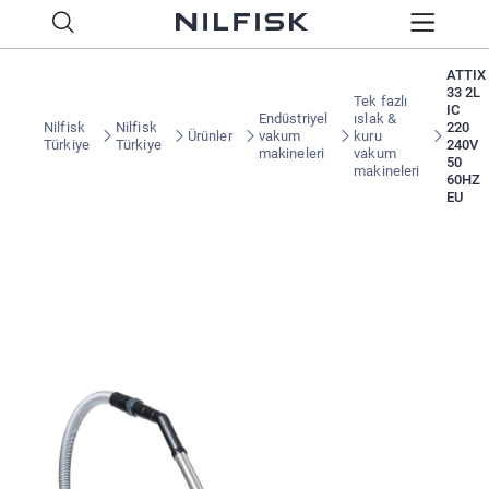
ATTIX
33 2L
Tek fazlı
IC
Endüstriyel
ıslak &
Nilfisk
Nilfisk
220
Ürünler
vakum
kuru
Türkiye
Türkiye
240V
makineleri
vakum
50
makineleri
60HZ
EU