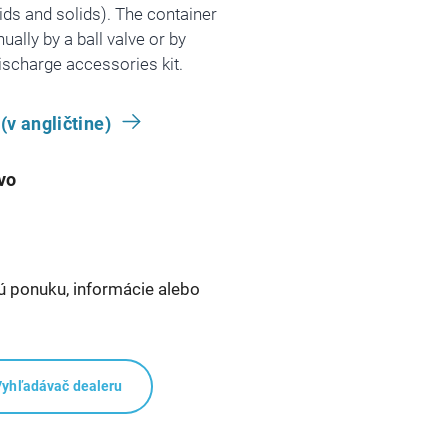
ids and solids). The container
ally by a ball valve or by
discharge accessories kit.
(v angličtine)
vo
ú ponuku, informácie alebo
Vyhľadávač dealeru