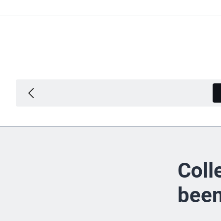
Coll
been