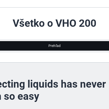
Všetko o VHO 200
Prehľad
ecting liquids has never
 so easy