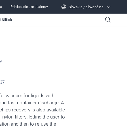
Slovakia / slovenčina
ra
Prihlásenie pre dealerov
Slovakia / slovenčina
 Nilfisk
Y
037
l vacuum for liquids with
 and fast container discharge. A
chips recovery is also available
 nylon filters, letting the user to
ration and then to re-use the