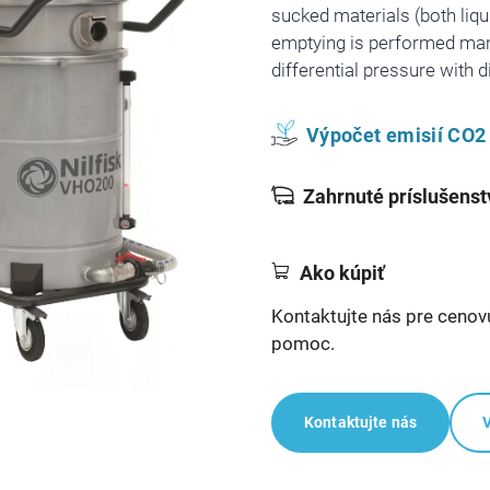
sucked materials (both liqu
emptying is performed manu
differential pressure with 
Výpočet emisií CO2 
Zahrnuté príslušenst
Ako kúpiť
Kontaktujte nás pre cenov
pomoc.
Kontaktujte nás