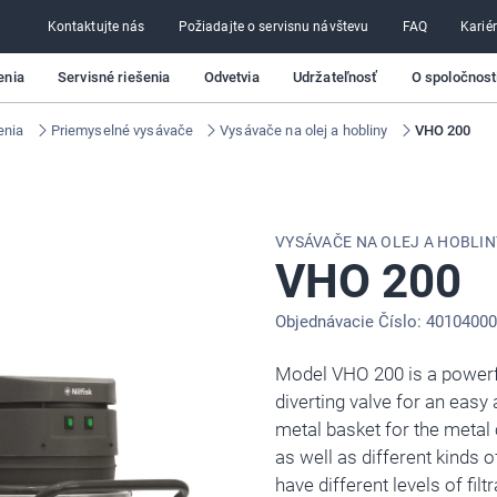
Kontaktujte nás
Požiadajte o servisnu návštevu
FAQ
Karié
enia
Servisné riešenia
Odvetvia
Udržateľnosť
O spoločnosti
enia
Priemyselné vysávače
Vysávače na olej a hobliny
VHO 200
VYSÁVAČE NA OLEJ A HOBLIN
VHO 200
Objednávacie Číslo: 4010400
Model VHO 200 is a powerfu
diverting valve for an easy
metal basket for the metal 
as well as different kinds of
have different levels of filt