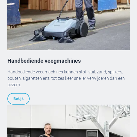
Handbediende veegmachines
Handbediende veegmachines kunnen stof, vuil, zand, spijkers,
bouten, sigaretten enz. tot zes keer sneller verwijderen dan een
bezem.
Bekijk