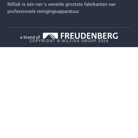
Nilfisk is één van 's werelds grootste fabrikanten van
Juridische verklaring
professionele reinigingsapparatuur.
Privacy
Cookiebeleid
COPYRIGHT © NILFISK GROUP 2026
Vulnerability Disclosure Policy
Whistleblower System