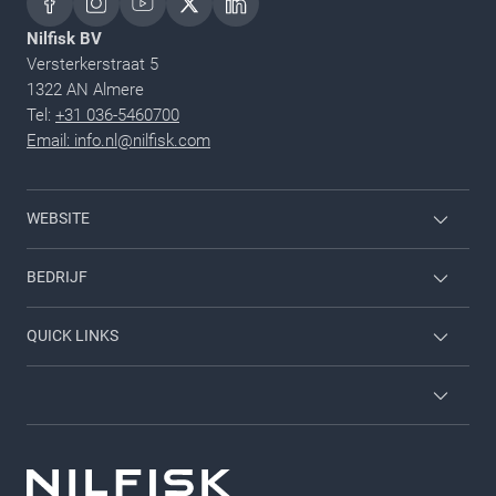
Nilfisk BV
Versterkerstraat 5
1322 AN Almere
Tel:
+31 036-5460700
Email: info.nl@nilfisk.com
WEBSITE
Home & garden
BEDRIJF
Inloggen werknemer
Neem contact met ons op
QUICK LINKS
Carrieres
Over ons
Diensten
Brochures
Algemene voorwaarden
Viper
GDPR - NL