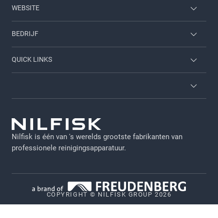
WEBSITE
Home & garden
BEDRIJF
Inloggen werknemer
Neem contact met ons op
QUICK LINKS
Carrieres
Over ons
Diensten
Brochures
Algemene voorwaarden
Viper
GDPR - NL
Nilfisk is één van 's werelds grootste fabrikanten van
Juridische verklaring
professionele reinigingsapparatuur.
Privacy
Cookiebeleid
COPYRIGHT © NILFISK GROUP 2026
Vulnerability Disclosure Policy
Whistleblower System