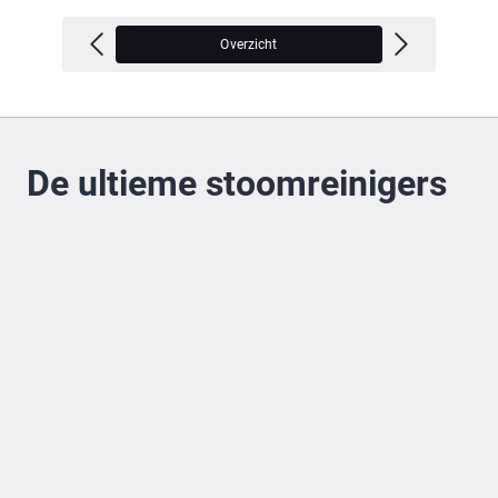
Overzicht
V
De ultieme stoomreinigers