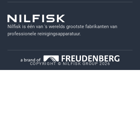
Brochures
Algemene voorwaarden
Viper
GDPR - NL
Nilfisk is één van 's werelds grootste fabrikanten van
Juridische verklaring
professionele reinigingsapparatuur.
Privacy
Cookiebeleid
COPYRIGHT © NILFISK GROUP 2026
Vulnerability Disclosure Policy
Whistleblower System