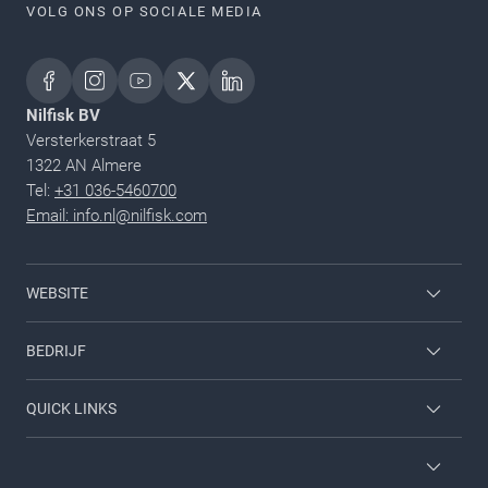
VOLG ONS OP SOCIALE MEDIA
Nilfisk BV
Versterkerstraat 5
1322 AN Almere
Tel:
+31 036-5460700
Email: info.nl@nilfisk.com
WEBSITE
Home & garden
BEDRIJF
Inloggen werknemer
Neem contact met ons op
QUICK LINKS
Carrieres
Over ons
Diensten