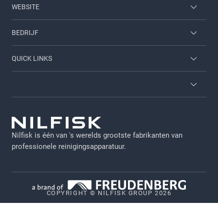
WEBSITE
Home & garden
BEDRIJF
Inloggen werknemer
Neem contact met ons op
QUICK LINKS
Carrieres
Over ons
Diensten
Brochures
Algemene voorwaarden
Viper
GDPR - NL
Nilfisk is één van 's werelds grootste fabrikanten van
Juridische verklaring
professionele reinigingsapparatuur.
Privacy
Cookiebeleid
COPYRIGHT © NILFISK GROUP 2026
Vulnerability Disclosure Policy
Whistleblower System