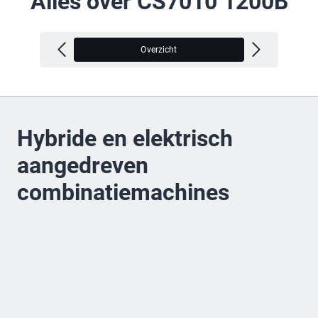
Alles over CS7010 1200B
Overzicht
V
Hybride en elektrisch
aangedreven
combinatiemachines