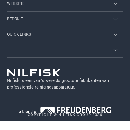
WEBSITE
Home & garden
BEDRIJF
Inloggen werknemer
Neem contact met ons op
QUICK LINKS
Carrieres
Over ons
Diensten
Brochures
Algemene voorwaarden
Viper
GDPR
Nilfisk is één van 's werelds grootste fabrikanten van
Juridische verklaring
professionele reinigingsapparatuur.
Privacy
Cookiebeleid
COPYRIGHT © NILFISK GROUP 2026
Vulnerability Disclosure Policy
Whistleblower System