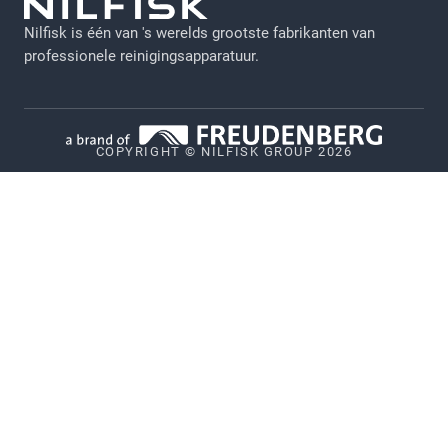
GDPR
Nilfisk is één van 's werelds grootste fabrikanten van
Juridische verklaring
professionele reinigingsapparatuur.
Privacy
Cookiebeleid
COPYRIGHT © NILFISK GROUP 2026
Vulnerability Disclosure Policy
Whistleblower System