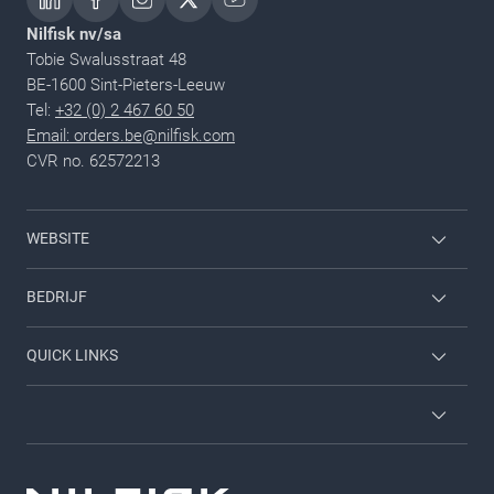
Nilfisk nv/sa
Tobie Swalusstraat 48
BE-1600 Sint-Pieters-Leeuw
Tel:
+32 (0) 2 467 60 50
Email: orders.be@nilfisk.com
CVR no. 62572213
WEBSITE
Home & garden
BEDRIJF
Inloggen werknemer
Neem contact met ons op
QUICK LINKS
Carrieres
Over ons
Diensten
Brochures
Algemene voorwaarden
Viper