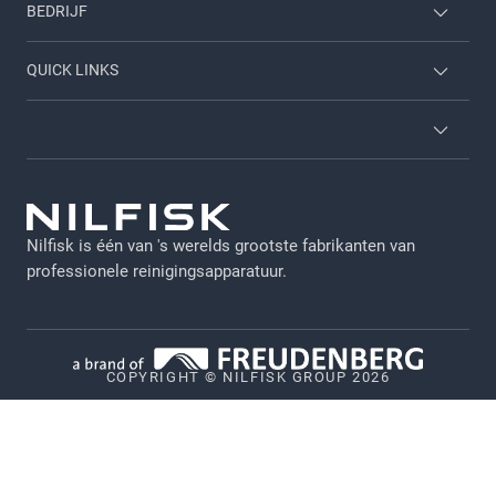
BEDRIJF
Inloggen werknemer
Neem contact met ons op
QUICK LINKS
Carrieres
Over ons
Diensten
Brochures
Algemene voorwaarden
Viper
GDPR
Nilfisk is één van 's werelds grootste fabrikanten van
Juridische verklaring
professionele reinigingsapparatuur.
Privacy
Cookiebeleid
COPYRIGHT © NILFISK GROUP 2026
Vulnerability Disclosure Policy
Whistleblower System