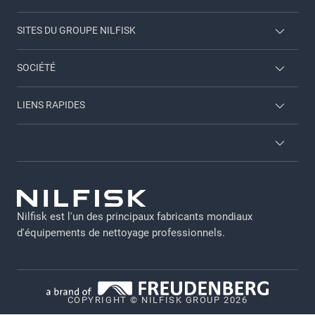
SITES DU GROUPE NILFISK
Nilfisk Consumer
SOCIÉTÉ
Viper
Nous contacter
LIENS RAPIDES
Employee login
A propos de nous
A propos de nous
Brochures
Conditions générales
Trouver un revendeur
GDPR - FR
Nilfisk est l'un des principaux fabricants mondiaux
Notice légale
d'équipements de nettoyage professionnels.
Politique de Confidentialite
Politique relative aux cookies
COPYRIGHT © NILFISK GROUP 2026
Vulnerability Disclosure Policy