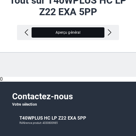
Tout sur T40WPLUS HC LP
Z22 EXA 5PP
Aperçu général
V
0
Contactez-nous
Votre sélection
T40WPLUS HC LP Z22 EXA 5PP
Référence produit: 4030800985